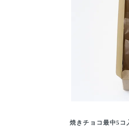
焼きチョコ最中5コ