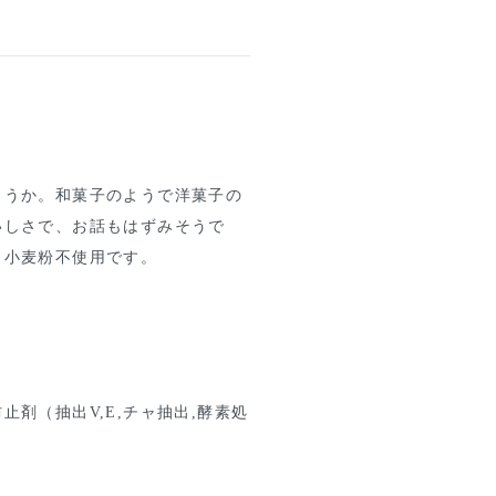
ょうか。和菓子のようで洋菓子の
いしさで、お話もはずみそうで
！小麦粉不使用です。
剤（抽出V,E,チャ抽出,酵素処